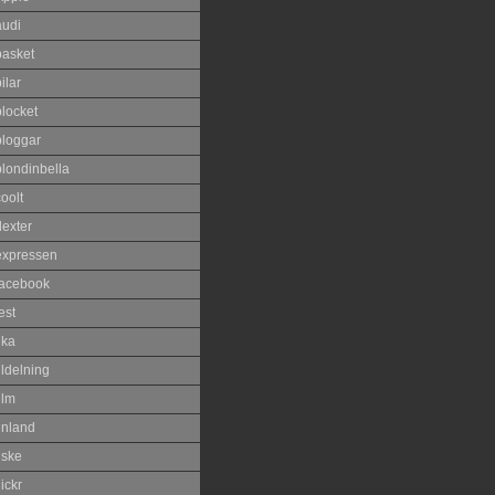
audi
basket
ilar
blocket
bloggar
blondinbella
oolt
dexter
expressen
facebook
est
ika
ildelning
ilm
inland
iske
lickr