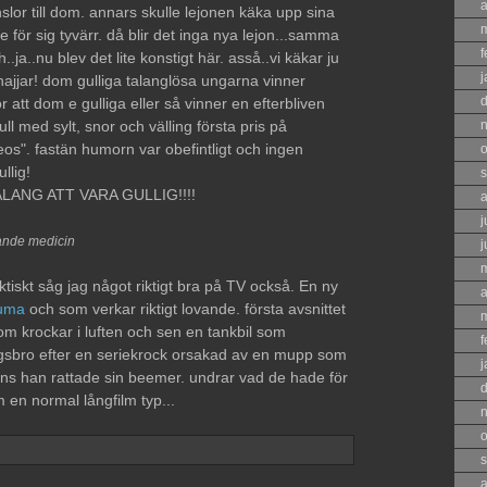
a
lor till dom. annars skulle lejonen käka upp sina
e för sig tyvärr. då blir det inga nya lejon...samma
f
.ja..nu blev det lite konstigt här. asså..vi käkar ju
j
ajjar! dom gulliga talanglösa ungarna vinner
 att dom e gulliga eller så vinner en efterbliven
l med sylt, snor och välling första pris på
os". fastän humorn var obefintligt och ingen
o
llig!
s
ANG ATT VARA GULLIG!!!!
a
j
ande medicin
j
ktiskt såg jag något riktigt bra på TV också. En ny
a
uma
och som verkar riktigt lovande. första avsnittet
som krockar i luften och sen en tankbil som
f
sbro efter en seriekrock orsakad av en mupp som
j
 han rattade sin beemer. undrar vad de hade för
 en normal långfilm typ...
o
s
a