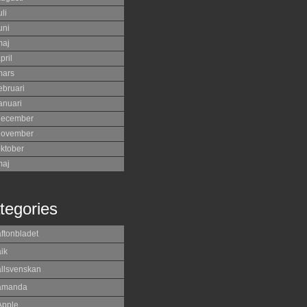
uli
uni
maj
pril
mars
ebruari
anuari
december
november
ktober
maj
tegories
aftonbladet
ik
allsvenskan
amanda
Apple