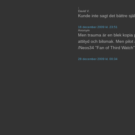
:
David V.
Kunde inte sagt det bättre sjä
16 december 2009 kl. 23:51
Anonym
Men trauma är en blek kopia på
attityd och bilsmak. Men pilot 
/Neos34 "Fan of Third Watch"
28 december 2009 kl. 00:34