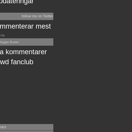
pdateringar
follow me on Twitter
mmenterar mest
t by
logger Buster
a kommentarer
wd fanclub
mars