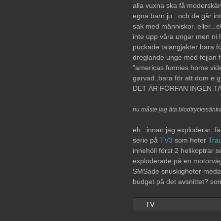
alla vuxna ska få moderskäns
egna barn ju...och de går int
sak med människor. eller...eh.
inte upp våra ungar men ni h
puckade talangjakter bara för
dreglande unge med fejjan ful
"americas funnies home vide
garvad..bara för att dom e gu
DET ÄR FÖRFAN INGEN TAL
nu måste jag äta blodtryckssänk
eh...innan jag exploderar: fa
serie på
TV3
som heter
Tra
innehöll först 2 helikoptrar 
exploderade på en motorväg
SMSade snuskigheter medans
budget på det avsnittet? som
TV