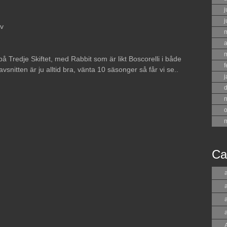
j
j
lv
a
 Tredje Skiftet, med Rabbit som är likt Boscorelli i både
f
avsnitten är ju alltid bra, vänta 10 säsonger så får vi se..
j
o
Ca
a