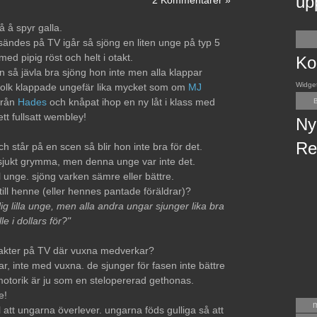
up
2 Kommentarer »
å å spyr galla.
 sändes på TV igår så sjöng en liten unge på typ 5
ed pipig röst och helt i otakt.
Ko
n så jävla bra sjöng hon inte men alla klappar
Widge
olk klappade ungefär lika mycket som om
MJ
 från
Hades
och knåpat ihop en ny låt i klass med
B
ett fullsatt wembley!
Ny
Re
ch står på en scen så blir hon inte bra för det.
 sjukt grymma, men denna unge var inte det.
unge. sjöng varken sämre eller bättre.
ill henne (eller hennes pantade föräldrar)?
lig lilla unge, men alla andra ungar sjunger lika bra
le i dollars för?"
jakter på TV där vuxna medverkar?
, inte med vuxna. de sjunger för fasen inte bättre
otorik är ju som en stelopererad gethonas.
e!
ll att ungarna överlever. ungarna föds gulliga så att