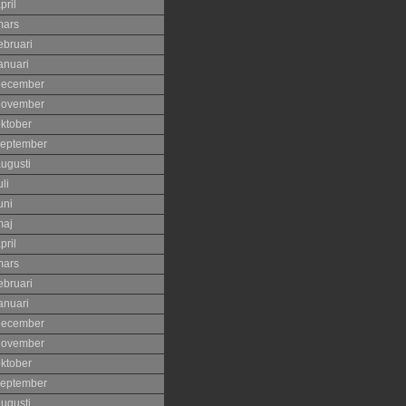
pril
mars
ebruari
anuari
december
november
ktober
eptember
ugusti
uli
uni
maj
pril
mars
ebruari
anuari
december
november
ktober
eptember
ugusti