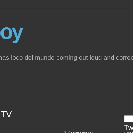
oy
mas loco del mundo coming out loud and correc
 TV
Twi