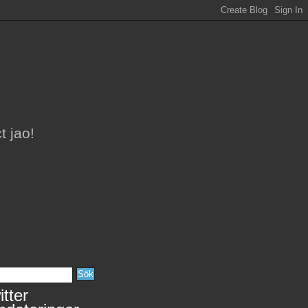
t jao!
tter