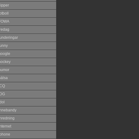
lipper
otboll
FOWA
fredag
funderingar
funny
google
hockey
humor
hälsa
ICQ
IDG
dol
innebandy
inredning
nternet
iphone