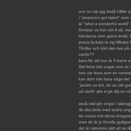
ocn nu när jag ändå håller p
i "america's got talent" som
år "what a wonderful world" m
förvisso va hon söt å så, me
händerna som galna ändå. f
precis lyckats ta sig tillbaka
Thriller och kört den live på 
varför??
bara för att hon är 5 barre o
Det finns iofs ungar som är
hon var bara som en normal 
kan dom inte bara säga det t
"jamen va fint, du va rätt gul
så varför ska vi ge dig en mil
asså vad gör ungar i talang
de ska tävla med andra ungar
än vuxna och deras kroppsm
men de är ju förstås gulligar
det är naturens sätt att se ti