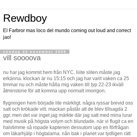
Rewdboy
El Farbror mas loco del mundo coming out loud and correct
jao!
söndag 22 november 2009
vill soooova
nu har jag kommit hem från NYC. liiite sliten måste jag
erkänna. klockan är nu 15:15 och jag har varit vaken ca 25
timmar nu och måste hålla mig vaken till typ 22-23 ikväll
åtminstone för att komma upp normalt imorrgon.
flygningen hem började lite märkligt. några ryssar brevid oss
satt och krökade vilt. mackan påstår att de blev tillsagda 2
ggr. men det var inget jag märkte där jag satt med mina lurar
med musik på högsta volym och blundade. när vi flugit ca en
halvtimme så ropade kaptenen dessutom upp en förfrågan
om läkarhjälp i högtalarna. nån bak i planet var tydligen rätt