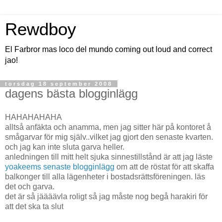
Rewdboy
El Farbror mas loco del mundo coming out loud and correct
jao!
torsdag 18 september 2008
dagens bästa blogginlägg
HAHAHAHAHA
alltså anfäkta och anamma, men jag sitter här på kontoret å
smågarvar för mig själv..vilket jag gjort den senaste kvarten.
och jag kan inte sluta garva heller.
anledningen till mitt helt sjuka sinnestillstånd är att jag läste
yoakeems senaste blogginlägg
om att de röstat för att skaffa
balkonger till alla lägenheter i bostadsrättsföreningen. läs
det och garva.
det är så jäääävla roligt så jag måste nog begå harakiri för
att det ska ta slut