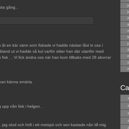
j
sta gång...
j
a
f
j
åt en kär vänn som fiskade vi hadde nästan låst in oss i
bland ut vi hadde så kul varför sitter han där utanför med
n fisk ... Vi fick ändra oss när han kom tillbaks med 28 aborrar
o
 kan känna smärta.
Ca
a
 upp nån fisk i helgen...
 jag stod och höll i ett metspö och sen kastade nån till mig