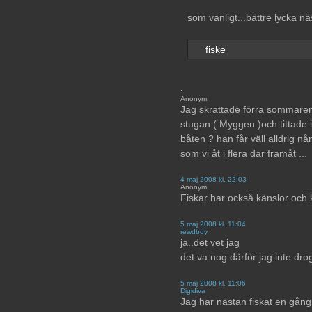
som vanligt...bättre lycka nä
fiske
:
Anonym
Jag skrattade förra sommaren 
stugan ( Myggen )och tittade i
båten ? han får väll alldrig nå
som vi åt i flera dar framåt ...
4 maj 2008 kl. 22:03
Anonym
Fiskar har också känslor och
5 maj 2008 kl. 11:04
rewdboy
ja..det vet jag
det va nog därför jag inte drog
5 maj 2008 kl. 11:06
Digidiva
Jag har nästan fiskat en gång.