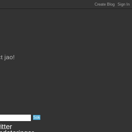
t jao!
tter