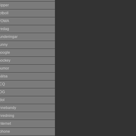
lipper
otboll
FOWA
fredag
funderingar
funny
google
hockey
humor
hälsa
ICQ
IDG
dol
innebandy
inredning
nternet
iphone