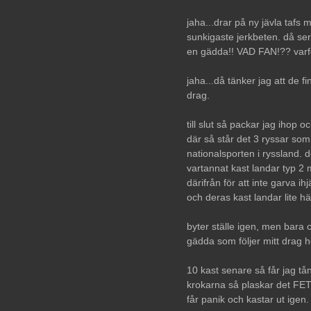
jaha...drar på ny jävla taf
sunkigaste jerkbeten. då ser
en gädda!! VAD FAN!?? varf
jaha...då tänker jag att de fin
drag.
till slut så packar jag ihop oc
där så står det 3 ryssar som v
nationalsporten i ryssland. d
vartannat kast landar typ 2 
därifrån för att inte garva i
och deras kast landar lite här
byter ställe igen, men bara c
gädda som följer mitt drag he
10 kast senare så får jag tå
krokarna så plaskar det FET
får panik och kastar ut igen. 