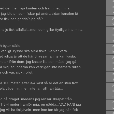
a
s med den hemliga knuten och fram med mina
f
 jag idioten som fiskar på andra sidan kanalen få
j
ör fick han gädda? jag då?
ns ju fisk iallaflall...men dom gillar ttydlige inte mina
o
s
h byter ställe.
a
anligt. ryssar ska alltid fiska. verkar vara
j
et roliga är att de här 3 ryssarna inte kan kasta.
j
meter ifrån dom. jag kastar lite sen måset jag gå
hjäl mig. snubbarna kan verkligen inte hantera rullen
a
 och var. sjukt roligt.
f
a 100 meter. efter 3-4 kast så är det en liten trött
j
la vägen in. men inte fan vill han äta...
ng på draget. medans jag rensar skräpet från
o
T 3-4 meter framför mig. en gädda...VAD FAN! jag
s
jag vill ha fiskjäveln. men inte fan får jag nån fisk.
a