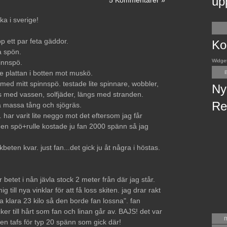
up
5 Kommentarer »
ka i sverige!
p ett par feta gäddor.
Ko
a spön.
Widge
pinnspö.
e plattan i botten mot muskö.
B
 med mitt spinnspö. testade lite spinnare, wobbler,
Ny
s med vassen, solfjäder, längs med stranden.
Re
la massa tång och sjögräs.
ait. har varit lite neggo mot det eftersom jag får
 men spö+rulle kostade ju fan 2000 spänn så jag
beten kvar. just fan...det gick ju åt några i höstas.
r betet i nån jävla stock 2 meter från där jag står.
 till nya vinklar för att få loss skiten. jag drar rakt
a klara 23 kilo så den borde fan lossna". fan
cker till hårt som fan och linan går av. BAJS! det var
en tafs för typ 20 spänn som gick där!