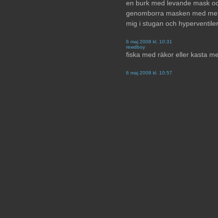
en burk med levande mask och 
genomborra masken med metspö
mig i stugan och hyperventilera
6 maj 2008 kl. 10:31
rewdboy
fiska med räkor eller kasta me
6 maj 2008 kl. 10:57