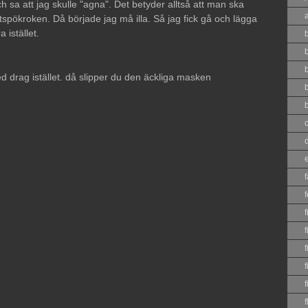
sa att jag skulle "agna". Det betyder alltså att man ska
kroken. Då började jag må illa. Så jag fick gå och lägga
 istället.
b
d drag istället. då slipper du den äckliga masken
c
f
f
f
f
f
f
f