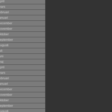
pril
mars
ebruari
anuari
december
november
ktober
eptember
ugusti
uli
uni
maj
pril
mars
ebruari
anuari
december
november
ktober
eptember
ugusti