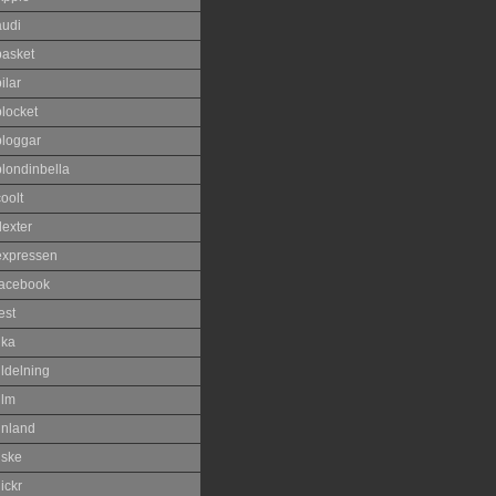
audi
basket
ilar
blocket
bloggar
blondinbella
oolt
dexter
expressen
facebook
est
ika
ildelning
ilm
inland
iske
lickr