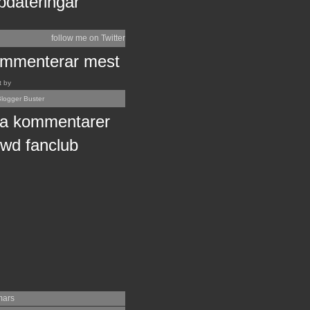
pdateringar
follow me on Twitter
mmenterar mest
t by
logger Buster
a kommentarer
wd fanclub
mars