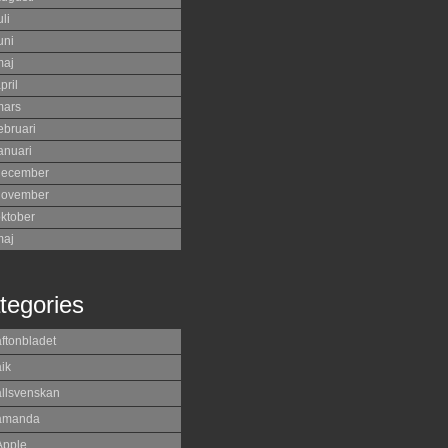
uli
uni
maj
pril
mars
ebruari
anuari
december
november
ktober
maj
tegories
aftonbladet
ik
allsvenskan
amanda
Apple