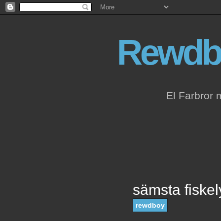
Rewdb
El Farbror 
sämsta fiskel
rewdboy