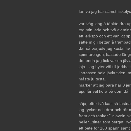
fan va jag har sämst fiskelyc
var iväg idag å tänkte dra up
tog min låda och två av min
ett jerkspö och ett vanligt s
satte mig i bettan å trampad
där så började jag kasta lite
spinnare igen, kastade läng
det enda jag fick var en jäv
jaja...jag byter väl till jerkb
lintrassen hela jävla tiden.
måste ju testa.
märker att jag bara har 3 jerk
aja..får väl köra på dom då.
såja, efter två kast så fastna
jag rycker och drar och rör mig
fram och tänker "linjäveln sk
heller...sitter som berget. ry
ett bete för 160 spänn samt 