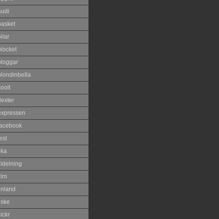
audi
basket
ilar
blocket
bloggar
blondinbella
oolt
dexter
expressen
facebook
est
ika
ildelning
ilm
inland
iske
lickr