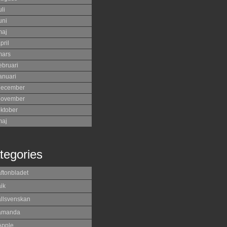
uli
uni
maj
pril
mars
ebruari
anuari
december
november
ktober
maj
tegories
aftonbladet
ik
allsvenskan
amanda
Apple