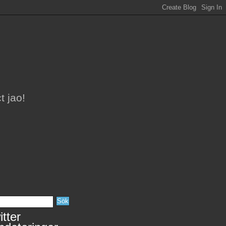
t jao!
tter