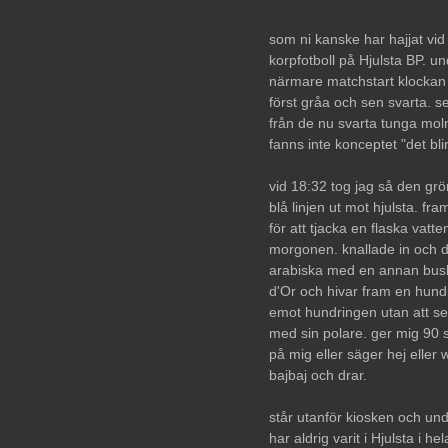
som ni kanske har hajjat vid d
korpfotboll på Hjulsta BP. u
närmare matchstart klockan
först gråa och sen svarta. s
från de nu svarta tunga moln
fanns inte konceptet "det bl
vid 18:32 tog jag så den grön
blå linjen ut mot hjulsta. f
för att tjacka en flaska vat
morgonen. knallade in och d
arabiska med en annan buski
d'Or och hivar fram en hundr
emot hundringen utan att se 
med sin polare. ger mig 90 s
på mig eller säger hej eller 
bajbaj och drar.
står utanför kiosken och und
har aldrig varit i Hjulsta i he