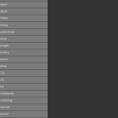
lipper
otboll
FOWA
fredag
funderingar
funny
google
hockey
humor
hälsa
ICQ
IDG
dol
innebandy
inredning
nternet
iphone