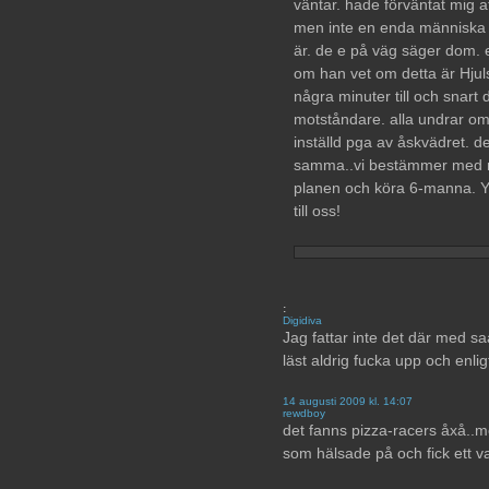
väntar. hade förväntat mig a
men inte en enda människa ä
är. de e på väg säger dom. e
om han vet om detta är Hjuls
några minuter till och snar
motståndare. alla undrar om 
inställd pga av åskvädret. de
samma..vi bestämmer med mo
planen och köra 6-manna. Yay
till oss!
:
Digidiva
Jag fattar inte det där med sa
läst aldrig fucka upp och enli
14 augusti 2009 kl. 14:07
rewdboy
det fanns pizza-racers åxå..m
som hälsade på och fick ett 