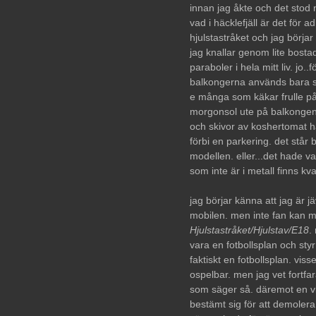
innan jag åkte och det stod
vad i häcklefjäll är det för 
hjulstastråket och jag börjar 
jag knallar genom lite bost
paraboler i hela mitt liv. jo.
balkongerna används bara som 
e många som käkar frulle på
morgonsol ute på balkongen 
och skivor av koshertomat här
förbi en parkering. det står
modellen. eller...det hade v
som inte är i metall finns kvar.
jag börjar känna att jag är j
mobilen. men inte fan kan m
Hjulstastråket/Hjulstav/E18
.
vara en fotbollsplan och styr
faktiskt en fotbollsplan. viss
ospelbar. men jag vet fortfar
som säger så. däremot en vi
bestämt sig för att demolera