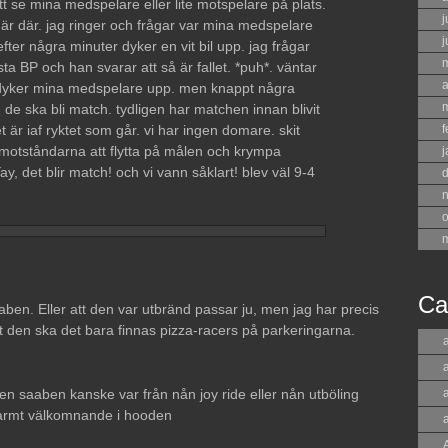
tt se mina medspelare eller lite motspelare på plats.
j
r där. jag ringer och frågar var mina medspelare
j
fter några minuter dyker en vit bil upp. jag frågar
ta BP och han svarar att så är fallet. *puh*. väntar
a
t dyker mina medspelare upp. men knappt några
de ska bli match. tydligen har matchen innan blivit
t är iaf ryktet som går. vi har ingen domare. skit
f
tståndarna att flytta på målen och krympa
j
, det blir match! och vi vann såklart! blev väl 9-4
o
Ca
aben. Eller att den var utbränd passar ju, men jag har precis
gt den ska det bara finnas pizza-racers på parkeringarna.
a
en saaben kanske var från nån joy ride eller nån utböling
varmt välkomnande i hooden