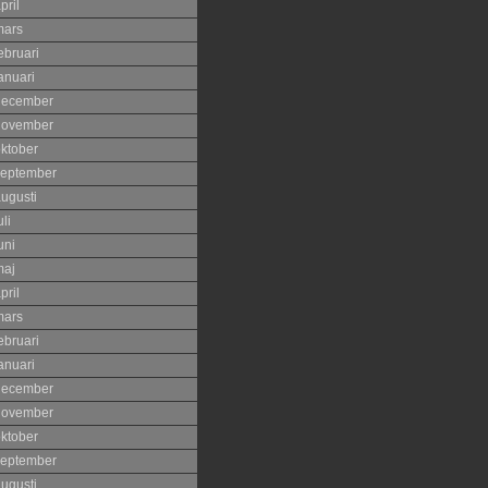
pril
mars
ebruari
anuari
december
november
ktober
eptember
ugusti
uli
uni
maj
pril
mars
ebruari
anuari
december
november
ktober
eptember
ugusti