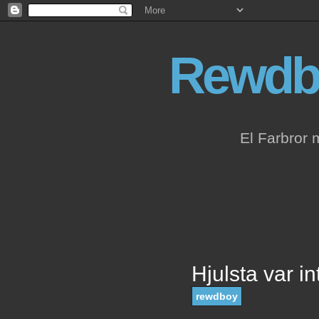
Rewdb
El Farbror 
Hjulsta var int
rewdboy