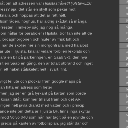
a
 nåt om att adressen var
Hjulstastråket/Hjulstav/E18
.
adress? aja..det står en skylt som pekar mot
f
knalla och hoppas att det är rätt håll.
j
adsområden, höghus. har aldrig skådat så många
.förresten. i rinkeby såg jag nog så många.
hållar för paraboler i Hjulsta. tror fan inte att de
 lördagmorgonen och njuter av frisk luft och
o
när de sköljer ner sin morgonfralla med halalost
s
 ute i Hjulsta. knallar vidare förbi en lekplats och
a
 bara en bil på parkeringen. en Saab 9-3. den nya
j
arit en Saab en gång. den är totalt utbränd och inget
j
 ett naket stålskelett helt i svart. fint.
a
ävligt fel ute och plockar fram google maps på
an hitta en adress som heter
f
 men jag ser en grå fyrkant på kartan som borde
j
 kosan ditåt. kommer till slut fram och det ÄR
erligen helt jävla dränkt med vatten och i princip
ande inte om detta är Hjulsta BP. finns inga skyltar
o
nröd Volvo 940 som nån har tagit på en joyride och
s
 precis på kanten av fotbollsplan. jag står där och
a