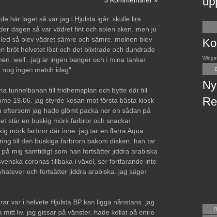
up
3 Kommentarer »
e här laget så var jag i Hjulsta igår. skulle lira
nder dagen så var vädret fint och solen sken. men ju
 led så blev vädret sämre och sämre. molnen blev
Ko
en bröt helvetet löst och det blixtrade och dundrade
Widge
en. well...jag är ingen banger och i mina tankar
ir nog ingen match idag".
B
Ny
a tunnelbanan till fridhemsplan och bytte där till
Re
ramme 19.06. jag styrde kosan mot första bästa kiosk
ten eftersom jag hade glömt packa ner en sådan på
et står en buskig mörk farbror och snackar
g mörk farbror där inne. jag tar en flarra Aqua
ing till den buskiga farbrorn bakom disken. han tar
på mig samtidigt som han fortsätter jiddra arabiska
venska coronas tillbaka i växel, ser fortfarande inte
whatever och fortsätter jiddra arabiska. jag säger
rar var i helvete Hjulsta BP kan ligga nånstans. jag
la mitt liv. jag gissar på vänster. hade kollat på eniro