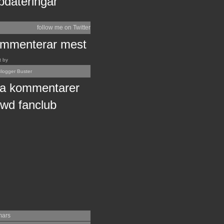
pdateringar
follow me on Twitter
mmenterar mest
t by
logger Buster
a kommentarer
wd fanclub
mars