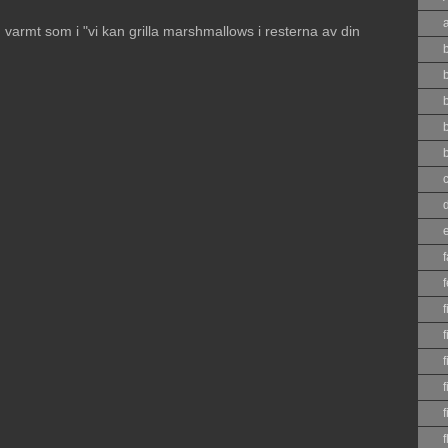
varmt som i "vi kan grilla marshmallows i resterna av din
b
c
f
f
f
f
f
f
f