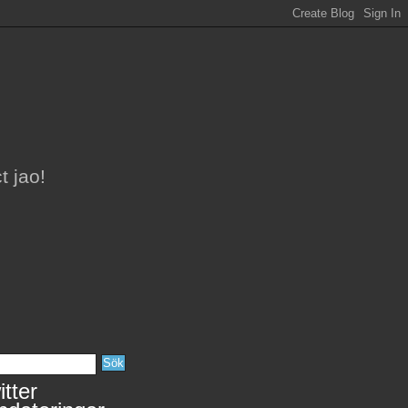
t jao!
tter