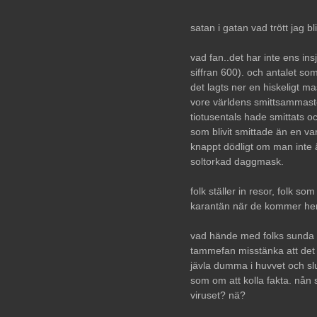
satan i gatan vad trött jag bl
vad fan..det har inte ens ins
siffran 600). och antalet som
det lagts ner en hiskeligt 
vore världens smittsammaste
tiotusentals hade smittats oc
som blivit smittade än en va
knappt dödligt om man inte
soltorkad daggmask.
folk ställer in resor, folk s
karantän när de kommer hem!
vad hände med folks sunda fö
tammefan misstänka att det ä
jävla dumma i huvvet och slu
som om att kolla fakta. nån 
viruset? nä?