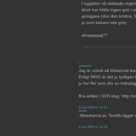
I egyptien så slaktade regeri
dock har hittils ingen gris i 
grisägare (dvs den kristna, 
ju som bekant inte gris).
whaaaaaaj??
:
yoakeem
Jag är också så förbannat les
Enligt WHO är det ju tydligen
ju fan fler som dör av månda
Bra artikel i SVD idag: http:/
4 maj 2009 kl. 14:24
David
-tillverkarna av Tamiflu ligger 
4 maj 2009 kl. 15:29