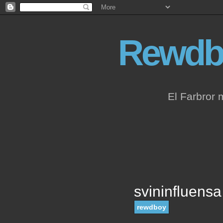
Rewdb
El Farbror 
svininfluensa
rewdboy