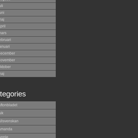
uli
uni
maj
pril
mars
ebruari
anuari
december
november
ktober
maj
tegories
aftonbladet
ik
allsvenskan
amanda
Apple