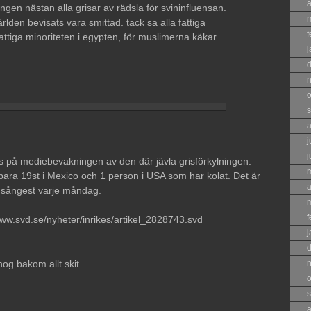
a
ngen nästan alla grisar av rädsla för svininfluensan.
världen bevisats vara smittad. tack sa alla fattiga
f
fattiga minoriteten i egypten, för muslimerna käkar
j
o
s
a
j
j
s på mediebevakningen av den där jävla grisförkylningen.
 bara 19st i Mexico och 1 person i USA som har kolat. Det är
a
gsångest varje måndag.
f
/www.svd.se/nyheter/inrikes/artikel_2828743.svd
j
nog bakom allt skit...
o
s
a