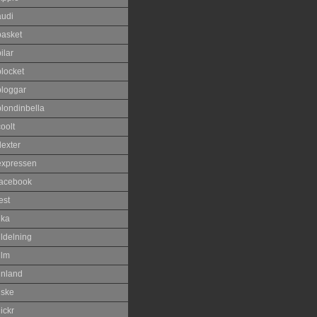
audi
basket
ilar
blocket
bloggar
blondinbella
oolt
dexter
expressen
facebook
est
ika
ildelning
ilm
inland
iske
lickr