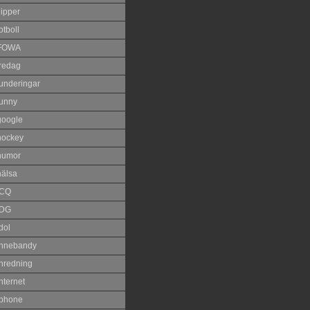
lipper
otboll
FOWA
fredag
funderingar
funny
google
hockey
humor
hälsa
ICQ
IDG
dol
innebandy
inredning
nternet
iphone