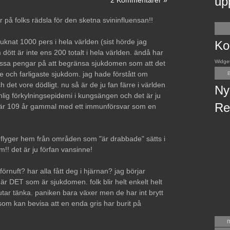
up
2 Kommentarer »
ir på folks rädsla för den sketna svininfluensan!!
juknat 1000 pers i hela världen (sist hörde jag
Ko
 dött är inte ens 200 totalt i hela världen. ändå har
Widge
massa pengar på att begränsa sjukdomen som att det
 och farligaste sjukdom. jag hade förstått om
B
h det vore dödligt. nu så är de ju fan färre i världen
Ny
nlig förkylningsepidemi i kungsängen och det är ju
Re
 är 109 år gammal med ett immunförsvar som en
om flyger hem från områden som "är drabbade" sätts i
! det är ju förfan vansinne!
rnuft? har alla fått deg i hjärnan? jag börjar
r DET som är sjukdomen. folk blir helt enkelt helt
tar tänka. paniken bara växer men de har int brytt
som kan bevisa att en enda gris har burit på