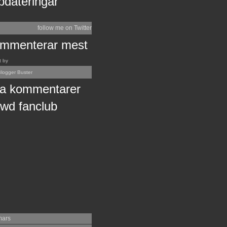
pdateringar
follow me on Twitter
mmenterar mest
t by
logger Buster
a kommentarer
wd fanclub
mars