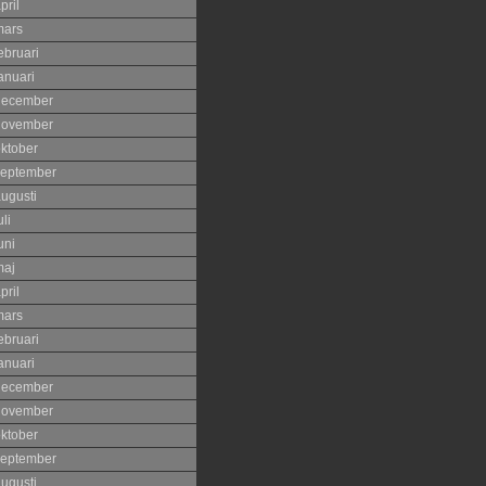
pril
mars
ebruari
anuari
december
november
ktober
eptember
ugusti
uli
uni
maj
pril
mars
ebruari
anuari
december
november
ktober
eptember
ugusti