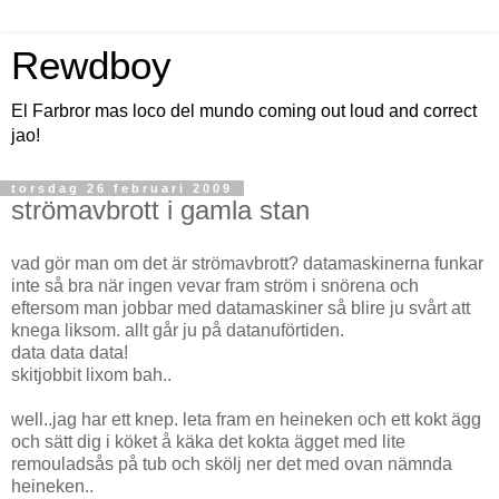
Rewdboy
El Farbror mas loco del mundo coming out loud and correct
jao!
torsdag 26 februari 2009
strömavbrott i gamla stan
vad gör man om det är strömavbrott? datamaskinerna funkar
inte så bra när ingen vevar fram ström i snörena och
eftersom man jobbar med datamaskiner så blire ju svårt att
knega liksom. allt går ju på datanuförtiden.
data data data!
skitjobbit lixom bah..
well..jag har ett knep. leta fram en heineken och ett kokt ägg
och sätt dig i köket å käka det kokta ägget med lite
remouladsås på tub och skölj ner det med ovan nämnda
heineken..