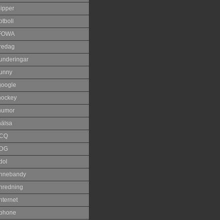
lipper
otboll
FOWA
fredag
funderingar
funny
google
hockey
humor
hälsa
ICQ
IDG
dol
innebandy
inredning
nternet
iphone