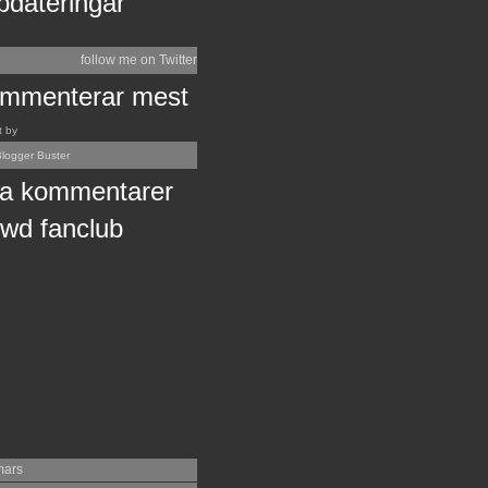
pdateringar
follow me on Twitter
mmenterar mest
t by
logger Buster
a kommentarer
wd fanclub
mars