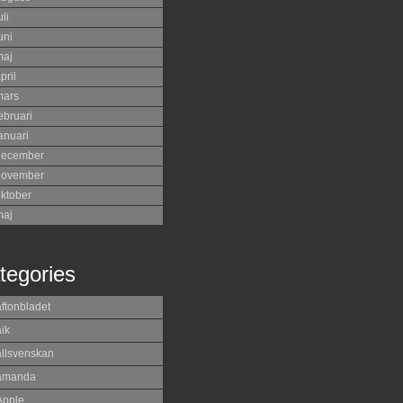
uli
uni
maj
pril
mars
ebruari
anuari
december
november
ktober
maj
tegories
aftonbladet
ik
allsvenskan
amanda
Apple