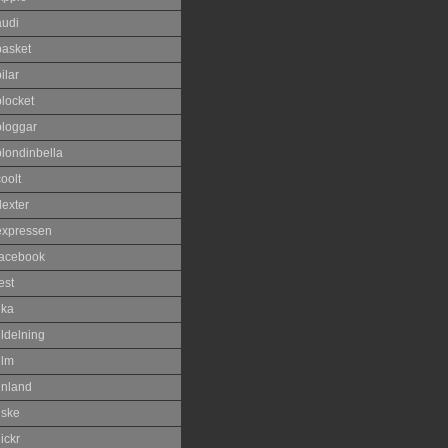
audi
basket
ilar
blocket
bloggar
blondinbella
oolt
dexter
expressen
facebook
est
ika
ildelning
ilm
inland
iske
lickr