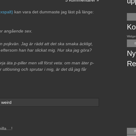
up
3 Kommentarer »
xspalt)
kan vara det dummaste jag läst på länge:
Ko
gor angående sex.
Widge
n pojkvän. Jag är rädd att det ska smaka äckligt,
B
ftersom han har slickat mig. Hur ska jag göra?
Ny
Re
rja äta p-piller men vill först veta: om man äter p-
r utlösning och sprutar i mig, är det då jag får
weird
la....!