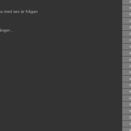
a
ta med sex är frågan
f
j
ånger...
o
s
a
j
j
a
f
j
o
s
a