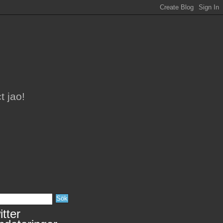
t jao!
tter