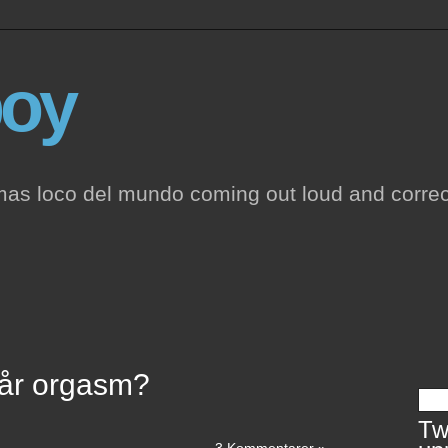
oy
mas loco del mundo coming out loud and correc
får orgasm?
Twi