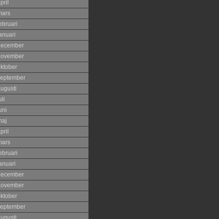
pril
mars
ebruari
anuari
december
november
ktober
eptember
ugusti
uli
uni
maj
pril
mars
ebruari
anuari
december
november
ktober
eptember
ugusti