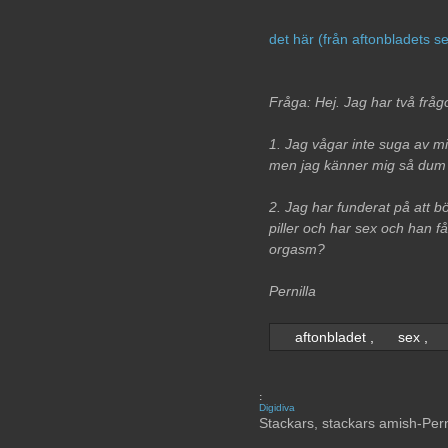
det här (från aftonbladets se
Fråga: Hej. Jag har två frå
1. Jag vågar inte suga av mi
men jag känner mig så dum e
2. Jag har funderat på att bö
piller och har sex och han få
orgasm?
Pernilla
aftonbladet
,
sex
,
:
Digidiva
Stackars, stackars amish-Pernil