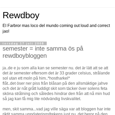
Rewdboy
El Farbror mas loco del mundo coming out loud and correct
jao!
torsdag 17 juli 2008
semester = inte samma ös på
rewdboybloggen
ja..de e ju som alla kan se semester nu. det är lätt att se att
det är semester eftersom det är 33 grader celsius, strålande
sol utan ett moln på him..*hostharkel*
flåt..det öser ner piss från blåsan på den allsmäktige jahve
och det är nåt grått luddigt skit som täcker över solens feta
sköna strålning och således hindrar den från att nå min hud
så jag kan få mig lite nödvändig livskvalitet.
men, skit samma...vad jag ville säga var att bloggen har inte
riktit samma uppdateringsfrekens just nu. det beror på den