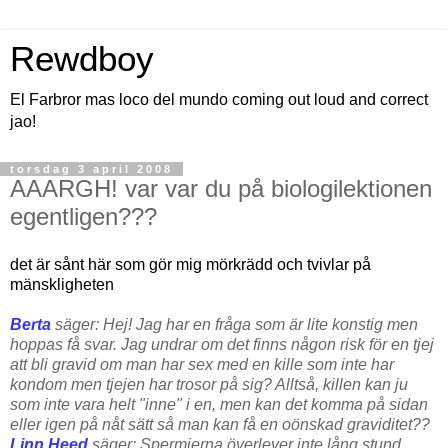
Rewdboy
El Farbror mas loco del mundo coming out loud and correct
jao!
torsdag 3 april 2008
AAARGH! var var du på biologilektionen
egentligen???
det är sånt här som gör mig mörkrädd och tvivlar på
mänskligheten
Berta
säger: Hej! Jag har en fråga som är lite konstig men
hoppas få svar. Jag undrar om det finns någon risk för en tjej
att bli gravid om man har sex med en kille som inte har
kondom men tjejen har trosor på sig? Alltså, killen kan ju
som inte vara helt "inne" i en, men kan det komma på sidan
eller igen på nåt sätt så man kan få en oönskad graviditet??
Linn Heed
säger: Spermierna överlever inte lång stund