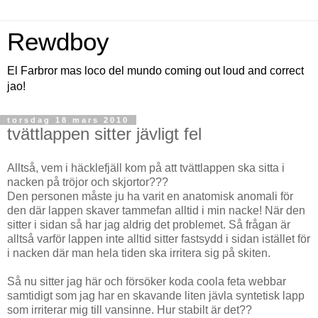
Rewdboy
El Farbror mas loco del mundo coming out loud and correct
jao!
torsdag 18 mars 2010
tvättlappen sitter jävligt fel
Alltså, vem i häcklefjäll kom på att tvättlappen ska sitta i
nacken på tröjor och skjortor???
Den personen måste ju ha varit en anatomisk anomali för
den där lappen skaver tammefan alltid i min nacke! När den
sitter i sidan så har jag aldrig det problemet. Så frågan är
alltså varför lappen inte alltid sitter fastsydd i sidan istället för
i nacken där man hela tiden ska irritera sig på skiten.
Så nu sitter jag här och försöker koda coola feta webbar
samtidigt som jag har en skavande liten jävla syntetisk lapp
som irriterar mig till vansinne. Hur stabilt är det??