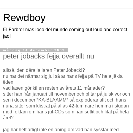
Rewdboy
El Farbror mas loco del mundo coming out loud and correct
jao!
måndag 14 december 2009
peter jöbacks fejja överallt nu
alltså, den dära lallaren Peter Jöback!?
nu när det närmar sig jul så är hans fejja på TV hela jäkla
tiden.
vad fasen gör killen resten av årets 11 månader?
sitter han från januari till november och plitar på julskivor och
sen i december *KA-BLAAMM* så exploderar allt och hans
nuna sitter som klistrat på allas 42-tummare hemma i stugan
med reklam om hans jul-CDs som han suttit och filat på hela
året?
jag har helt ärligt inte en aning om vad han sysslar med