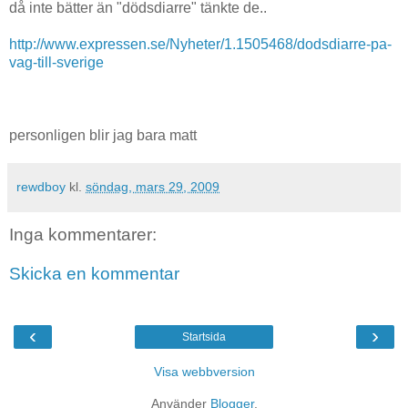
då inte bätter än "dödsdiarre" tänkte de..
http://www.expressen.se/Nyheter/1.1505468/dodsdiarre-pa-
vag-till-sverige
personligen blir jag bara matt
rewdboy
kl.
söndag, mars 29, 2009
Inga kommentarer:
Skicka en kommentar
‹
›
Startsida
Visa webbversion
Använder
Blogger
.