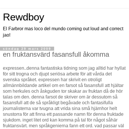
Rewdboy
El Farbror mas loco del mundo coming out loud and correct
jao!
söndag 29 mars 2009
en fruktansvärd fasansfull åkomma
expressen..denna fantastiska tidning som jag alltid har hyllat
för sitt trogna och djupt seriösa arbete för att vårda det
svenska språket. expressen har skrivit en otroligt
allmännbildande artikel om en farsot så fasansfull att hjältar
som herkules och åskguden tor skakar av fruktan då de hör
talas om den. denna farsot de skriver om är dessutom så
fasansfull att de så språkligt begåvade och fantasifulla
journalisterna var tvugna att vrida sina små hjärnhor helt
snustorra för att finna ett passande namn för denna fruktade
sjukdom. inget litet ord kan komma på tal för något såhär
fruktansvärt. men språkgenierna fann ett ord. vad passar väl