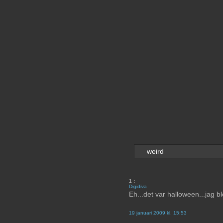
weird
1
:
Digidiva
Eh...det var halloween...jag ble
19 januari 2009 kl. 15:53