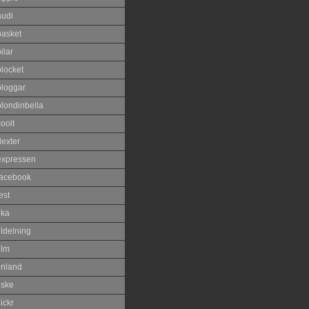
audi
basket
ilar
blocket
bloggar
blondinbella
oolt
dexter
expressen
facebook
est
ika
ildelning
ilm
inland
iske
lickr