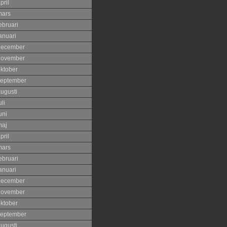
pril
mars
ebruari
anuari
december
november
ktober
eptember
ugusti
uli
uni
maj
pril
mars
ebruari
anuari
december
november
ktober
eptember
ugusti