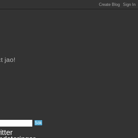
t jao!
tter