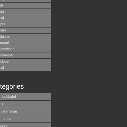
uli
uni
maj
pril
mars
ebruari
anuari
december
november
ktober
maj
tegories
aftonbladet
ik
allsvenskan
amanda
Apple