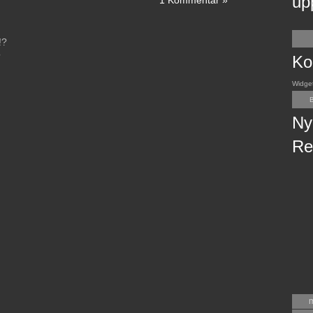
up
1 Kommentar »
!?
?
Ko
Widge
B
Ny
Re