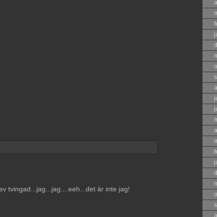
a
f
j
o
s
a
j
j
a
f
j
v tvingad...jag...jag....eeh...det är inte jag!
o
s
a