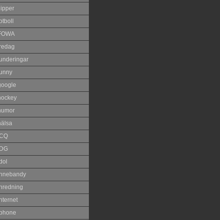
lipper
otboll
FOWA
fredag
funderingar
funny
google
hockey
humor
hälsa
ICQ
IDG
dol
innebandy
inredning
nternet
iphone