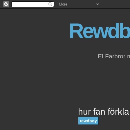
Rewdb
El Farbror 
hur fan förkl
rewdboy