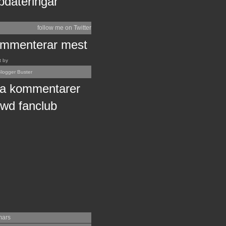
pdateringar
follow me on Twitter
mmenterar mest
t by
logger Buster
a kommentarer
wd fanclub
mars