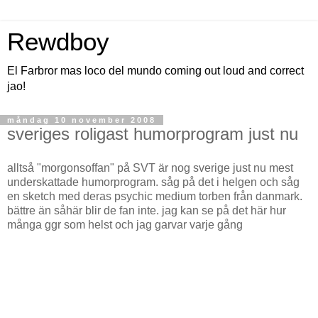
Rewdboy
El Farbror mas loco del mundo coming out loud and correct
jao!
måndag 10 november 2008
sveriges roligast humorprogram just nu
alltså "morgonsoffan" på SVT är nog sverige just nu mest
underskattade humorprogram. såg på det i helgen och såg
en sketch med deras psychic medium torben från danmark.
bättre än såhär blir de fan inte. jag kan se på det här hur
många ggr som helst och jag garvar varje gång