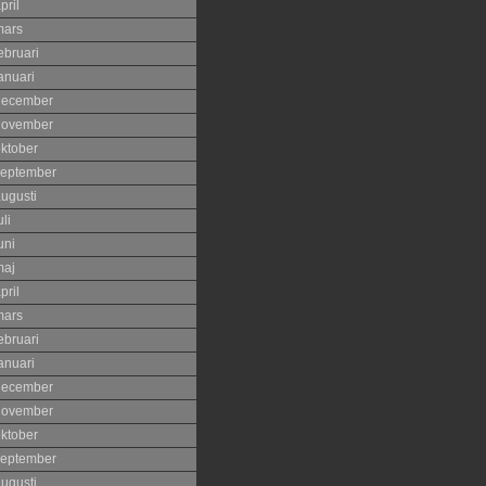
pril
mars
ebruari
anuari
december
november
ktober
eptember
ugusti
uli
uni
maj
pril
mars
ebruari
anuari
december
november
ktober
eptember
ugusti