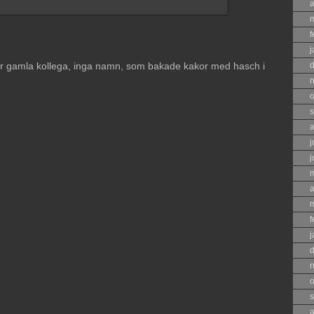
a
f
j
gamla kollega, inga namn, som bakade kakor med hasch i
o
s
a
j
j
a
f
j
o
s
a