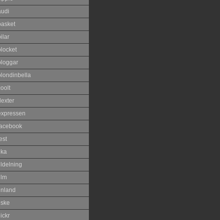
audi
basket
ilar
blocket
bloggar
blondinbella
oolt
dexter
expressen
facebook
est
ika
ildelning
ilm
inland
iske
lickr