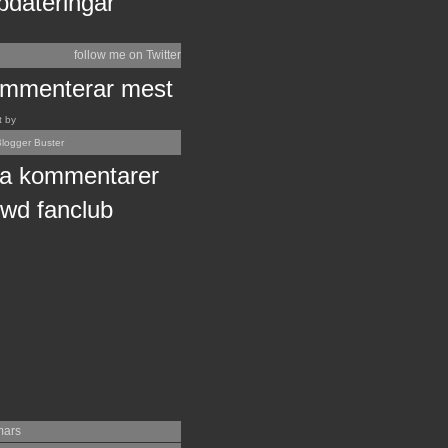
pdateringar
follow me on Twitter
mmenterar mest
t by
logger Buster
a kommentarer
wd fanclub
mars