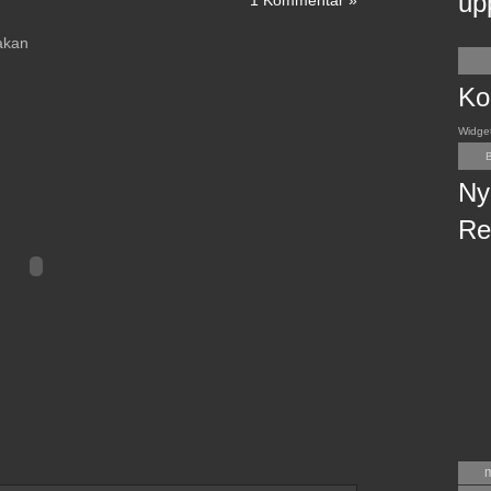
up
1 Kommentar »
kakan
Ko
Widge
B
Ny
Re