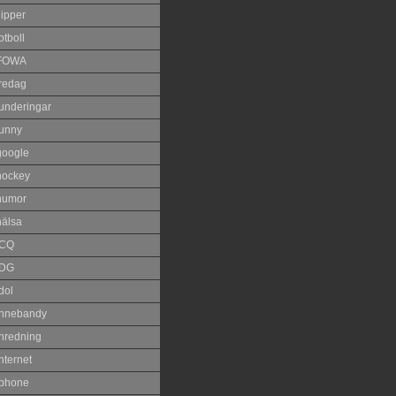
lipper
otboll
FOWA
fredag
funderingar
funny
google
hockey
humor
hälsa
ICQ
IDG
dol
innebandy
inredning
nternet
iphone