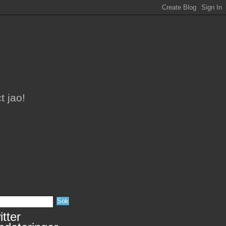
t jao!
tter