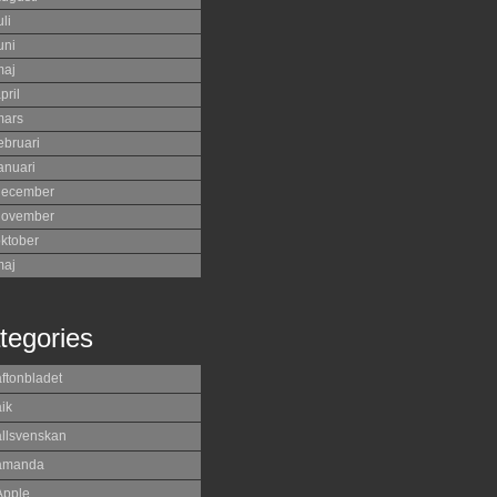
uli
uni
maj
pril
mars
ebruari
anuari
december
november
ktober
maj
tegories
aftonbladet
ik
allsvenskan
amanda
Apple