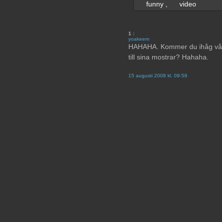
funny
,
video
1
:
yoakeem
HAHAHA. Kommer du ihåg vår 
till sina mostrar? Hahaha.
15 augusti 2008 kl. 09:59