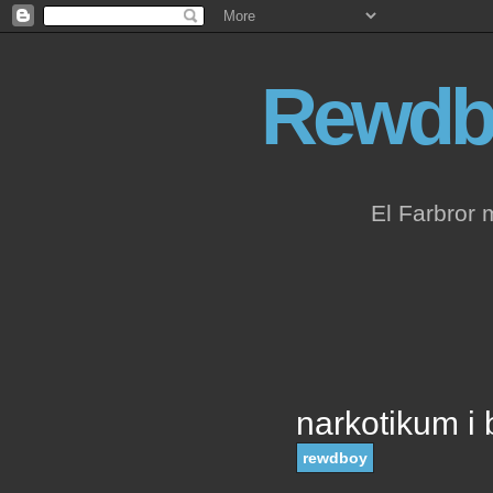
Rewdb
El Farbror 
narkotikum i 
rewdboy