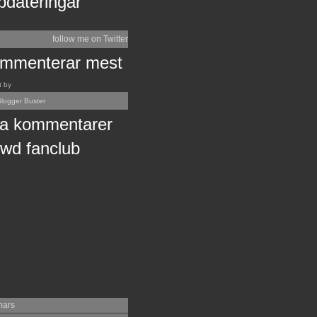
pdateringar
follow me on Twitter
mmenterar mest
t by
logger Buster
a kommentarer
wd fanclub
mars