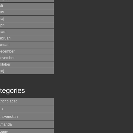
uli
uni
maj
pril
mars
ebruari
anuari
december
november
ktober
maj
tegories
aftonbladet
ik
allsvenskan
amanda
Apple