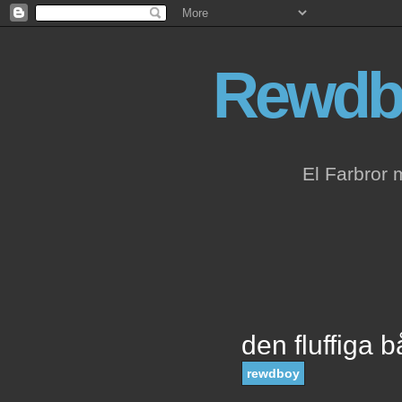
Rewdb
El Farbror 
den fluffiga b
rewdboy