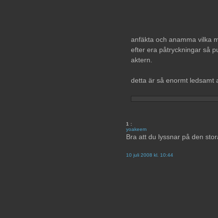
anfäkta och anamma vilka mas
efter era påtryckningar så p
aktern.
detta är så enormt ledsamt 
1
:
yoakeem
Bra att du lyssnar på den sto
10 juli 2008 kl. 10:44