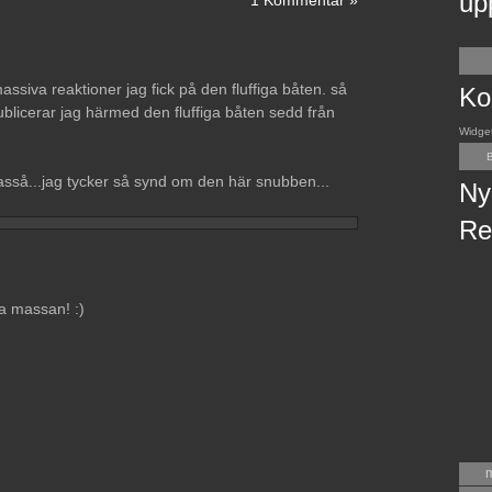
up
1 Kommentar »
siva reaktioner jag fick på den fluffiga båten. så
Ko
ublicerar jag härmed den fluffiga båten sedd från
Widge
B
asså...jag tycker så synd om den här snubben...
Ny
Re
ra massan! :)