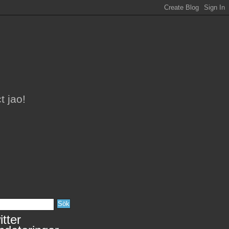
t jao!
tter