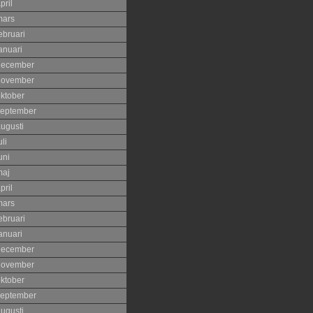
pril
mars
ebruari
anuari
december
november
ktober
eptember
ugusti
uli
uni
maj
pril
mars
ebruari
anuari
december
november
ktober
eptember
ugusti