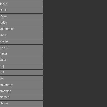
lipper
otboll
FOWA
fredag
funderingar
funny
google
hockey
humor
hälsa
ICQ
IDG
dol
innebandy
inredning
nternet
iphone