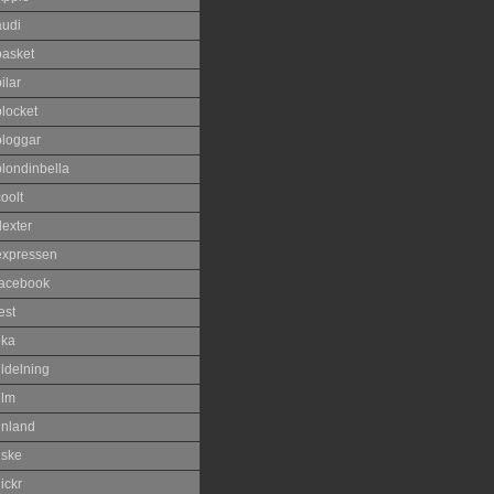
audi
basket
ilar
blocket
bloggar
blondinbella
oolt
dexter
expressen
facebook
est
ika
ildelning
ilm
inland
iske
lickr