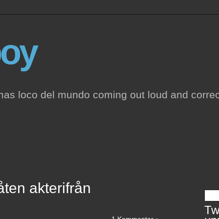
oy
mas loco del mundo coming out loud and correc
åten akterifrån
Twi