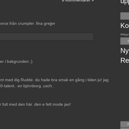
up
6 Kommentarer »
rce från crumpler. fina grejjer
Ko
Widge
B
Ny
Re
er i bakgrunden ;)
 med dig Rudde. du hade bra smak en gång i tiden ju! jag
0-talent.. en björnborg..usch..
 fult med den här. den e fett mode jao!