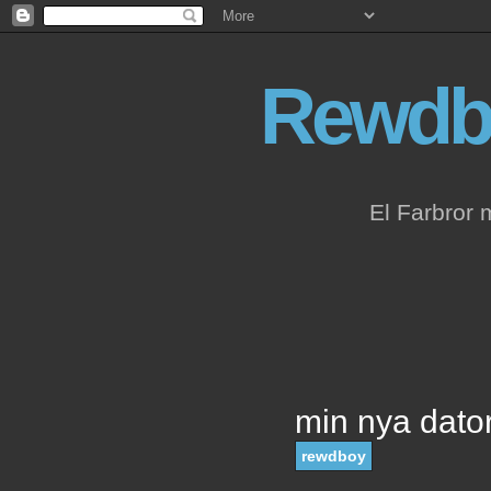
Rewdb
El Farbror 
min nya dato
rewdboy