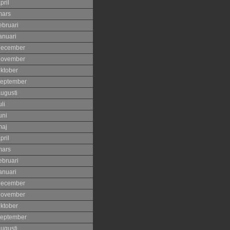
pril
mars
ebruari
anuari
december
november
ktober
eptember
ugusti
uli
uni
maj
pril
mars
ebruari
anuari
december
november
ktober
eptember
ugusti