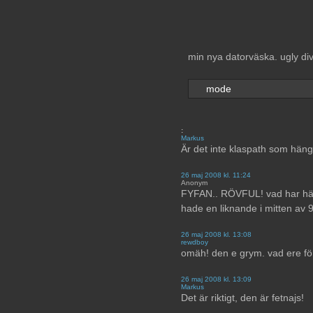
min nya datorväska. ugly divo
mode
:
Markus
Är det inte klaspath som häng
26 maj 2008 kl. 11:24
Anonym
FYFAN.. RÖVFUL! vad har hänt
hade en liknande i mitten av 9
26 maj 2008 kl. 13:08
rewdboy
omäh! den e grym. vad ere för
26 maj 2008 kl. 13:09
Markus
Det är riktigt, den är fetnajs!