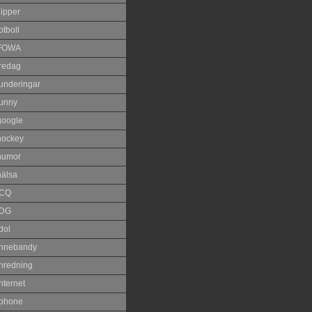
lipper
otboll
FOWA
fredag
funderingar
funny
google
hockey
humor
hälsa
ICQ
IDG
dol
innebandy
inredning
nternet
iphone