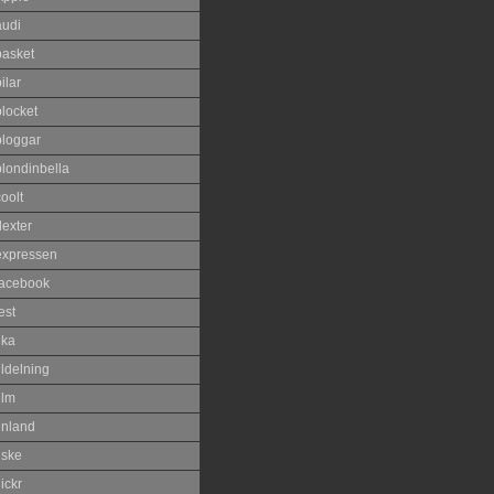
audi
basket
ilar
blocket
bloggar
blondinbella
oolt
dexter
expressen
facebook
est
ika
ildelning
ilm
inland
iske
lickr