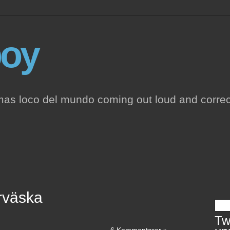
oy
mas loco del mundo coming out loud and correc
rväska
Twi