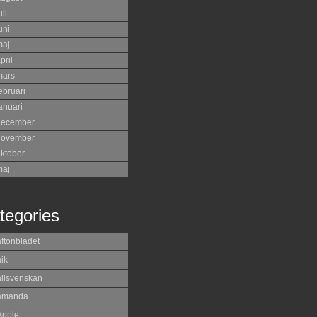
uli
uni
maj
pril
mars
ebruari
anuari
december
november
ktober
maj
tegories
aftonbladet
ik
allsvenskan
amanda
Apple