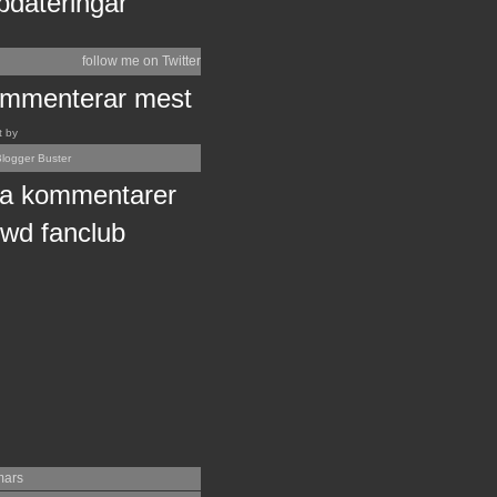
pdateringar
follow me on Twitter
mmenterar mest
t by
logger Buster
a kommentarer
wd fanclub
mars