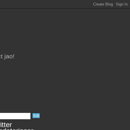
t jao!
tter