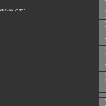
a
t du fixade väskan
f
j
o
s
a
j
j
a
f
j
o
s
a