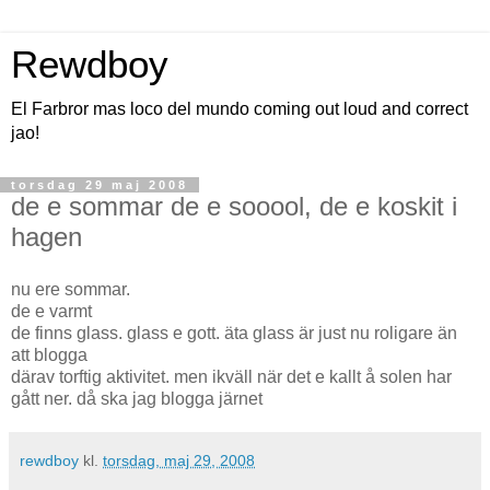
Rewdboy
El Farbror mas loco del mundo coming out loud and correct
jao!
torsdag 29 maj 2008
de e sommar de e sooool, de e koskit i
hagen
nu ere sommar.
de e varmt
de finns glass. glass e gott. äta glass är just nu roligare än
att blogga
därav torftig aktivitet. men ikväll när det e kallt å solen har
gått ner. då ska jag blogga järnet
rewdboy
kl.
torsdag, maj 29, 2008